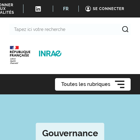
BONNER
FR
UX
SE CONNECTER
ALITÉS
Tapez
ici
votre
recherche
Toutes les rubriques
Gouvernance