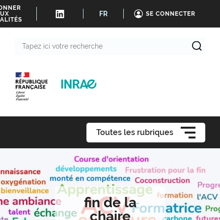
BONNER
FR
UX
SE CONNECTER
ALITÉS
Tapez
ici
votre
recherche
Toutes les rubriques
fin de la
chaire