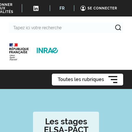
BONNER
FR
UX
SE CONNECTER
ALITÉS
Tapez
ici
votre
recherche
Toutes les rubriques
Les stages
ELSA-PACT